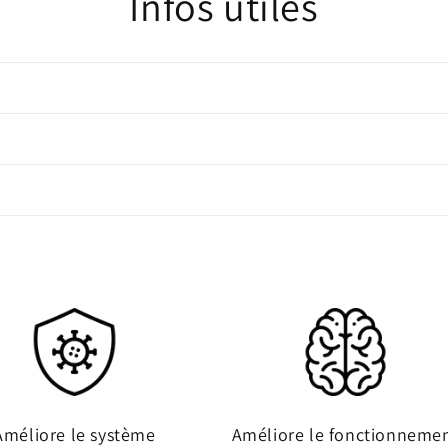
Infos utiles
modale
Améliore le système
Améliore le fonctionneme