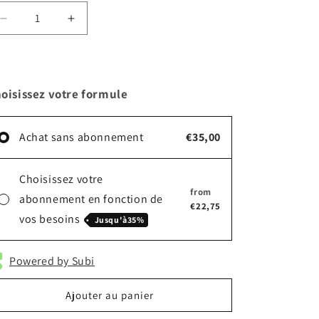
Réduire
Augmenter
la
la
quantité
quantité
de
de
Omega
Omega
oisissez votre formule
3
3
Achat sans abonnement
€35,00
Choisissez votre
from
abonnement en fonction de
€22,75
vos besoins
Jusqu'à
35%
Powered by Subi
Ajouter au panier